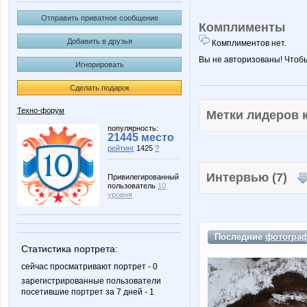
Отправить приватное сообщение
Комплименты
Добавить в друзья
Комплиментов нет.
Вы не авторизованы! Чтоб
Игнорировать
Сделать подарок
Техно-форум
Метки лидеров
популярность:
21445 место
рейтинг
1425
?
Интервью (7)
Привилегированный
пользователь
10
уровня
Последние
фотогра
Статистика портрета:
сейчас просматривают портрет - 0
зарегистрированные пользователи
посетившие портрет за 7 дней - 1