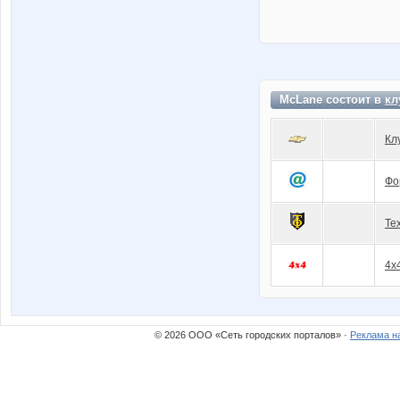
McLane состоит в
кл
Кл
Фо
Те
4x
© 2026 ООО «Сеть городских порталов» ·
Реклама н