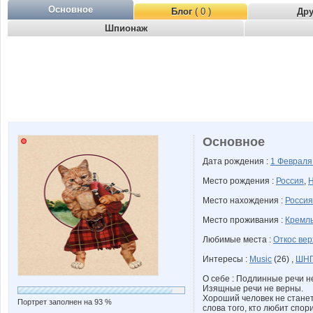
Основное
Блог
( 0 )
Др
Шпионаж
Основное
Дата рождения :
1 Феврал
Место рождения :
Россия
,
Н
Место нахождения :
Россия
Место проживания :
Кремль
Любимые места :
Откос ве
Интересы :
Music
(26) ,
ШН
О себе : Подлинные речи н
Изящные речи не верны.
Хороший человек не станет
Портрет заполнен на 93 %
слова того, кто любит спори